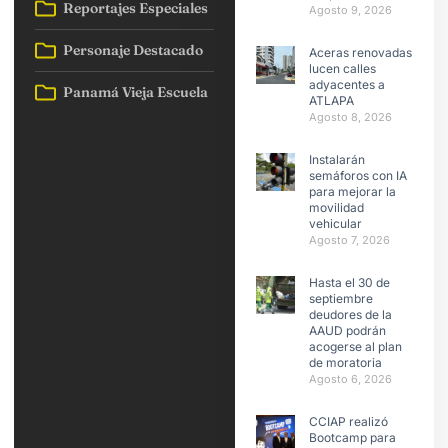
Reportajes Especiales
Agosto 9, 2026
Personaje Destacado
Aceras renovadas
lucen calles
adyacentes a
Panamá Vieja Escuela
ATLAPA
Agosto 8, 2026
Instalarán
semáforos con IA
para mejorar la
movilidad
vehicular
Agosto 7, 2026
Hasta el 30 de
septiembre
deudores de la
AAUD podrán
acogerse al plan
de moratoria
Agosto 6, 2026
CCIAP realizó
Bootcamp para