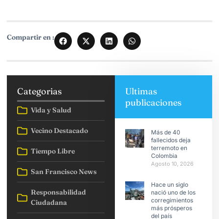
Compartir en :
Categorias
Ultimas
publicaciones
Vida y Salud
Vecino Destacado
Más de 40
fallecidos deja
terremoto en
Tiempo Libre
Colombia
Agosto 10, 2026
San Francisco News
Hace un siglo
Responsabilidad
nació uno de los
corregimientos
Ciudadana
más prósperos
del país