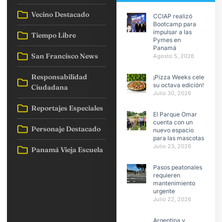
Vecino Destacado
CCIAP realizó
Bootcamp para
impulsar a las
Tiempo Libre
Pymes en
Panamá
San Francisco News
Agosto 5, 2026
Responsabilidad
¡Pizza Weeks celebra
su octava edición!
Ciudadana
Julio 30, 2026
Reportajes Especiales
El Parque Omar
cuenta con un
Personaje Destacado
nuevo espacio
para las mascotas
Julio 23, 2026
Panamá Vieja Escuela
Pasos peatonales
requieren
mantenimiento
urgente
Julio 22, 2026
Argentina y