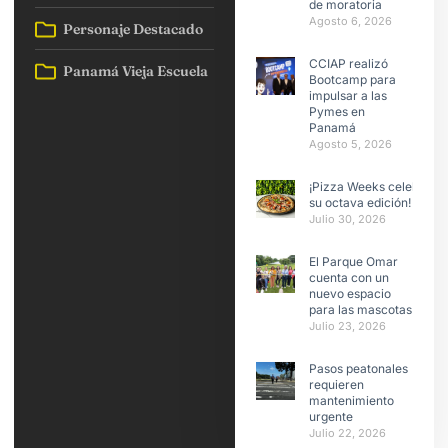
de moratoria
Agosto 6, 2026
Personaje Destacado
CCIAP realizó
Panamá Vieja Escuela
Bootcamp para
impulsar a las
Pymes en
Panamá
Agosto 5, 2026
¡Pizza Weeks celebra
su octava edición!
Julio 30, 2026
El Parque Omar
cuenta con un
nuevo espacio
para las mascotas
Julio 23, 2026
Pasos peatonales
requieren
mantenimiento
urgente
Julio 22, 2026