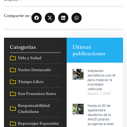
Compartir en :
Categorias
Ultimas
publicaciones
Vida y Salud
Vecino Destacado
Instalarán
semáforos con IA
para mejorar la
Tiempo Libre
movilidad
vehicular
San Francisco News
Agosto 7, 2026
Responsabilidad
Hasta el 30 de
septiembre
Ciudadana
deudores de la
AAUD podrán
Reportajes Especiales
acogerse al plan