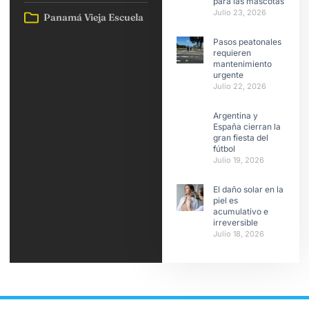
para las mascotas
Julio 23, 2026
Panamá Vieja Escuela
Pasos peatonales
requieren
mantenimiento
urgente
Julio 22, 2026
Argentina y
España cierran la
gran fiesta del
fútbol
Julio 19, 2026
El daño solar en la
piel es
acumulativo e
irreversible
Julio 18, 2026