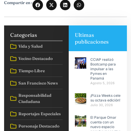
Compartir en :
Categorias
Ultimas
publicaciones
Vida y Salud
Vecino Destacado
CCIAP realizó
Bootcamp para
impulsar a las
Tiempo Libre
Pymes en
Panamá
San Francisco News
Agosto 5, 2026
Responsabilidad
¡Pizza Weeks celebra
su octava edición!
Ciudadana
Julio 30, 2026
Reportajes Especiales
El Parque Omar
cuenta con un
Personaje Destacado
nuevo espacio