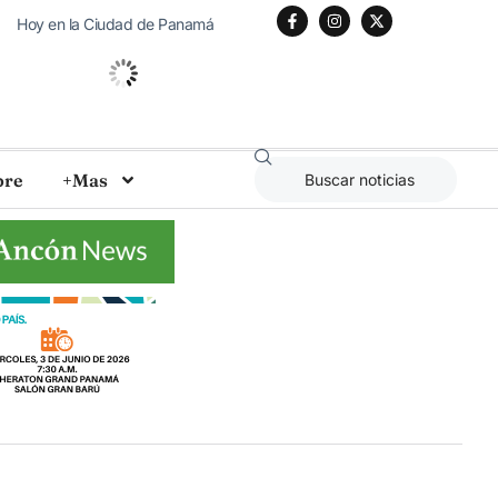
Hoy en la Ciudad de Panamá
26
°C
Algo De Nubes
bre
+Mas