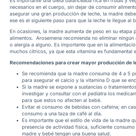
Es importante una dieta balanceada rica en frutas y ve
necesarios en el cuerpo, sin dejar de consumir alimento
asegurar una gran producción de leche, la madre debe
ese es el siguiente paso para que la leche le llegue al 
En ocasiones, la madre aumenta de peso en su etapa p
alimentos. Arosemena recomienda no eliminar ningún a
o alergia a alguno. Es importante que en la alimentaci
muchos cítricos, ya que esta vitamina es fundamental e
Recomendaciones para crear mayor producción de l
Se recomienda que la madre consuma de 4 a 5 pr
para asegurar el calcio y la vitamina D que se enc
Si la madre se expone a sustancias o tratamientos
investigar y consultar con el pediatra los medicam
para que estos no afecten al bebé.
Evitar el consumo de bebidas con cafeína; en cas
consumo a una taza de café al día.
Es importante que el estilo de vida de la madre q
presencia de actividad física, suficiente consum
madre y bebé tengan una buena salud.