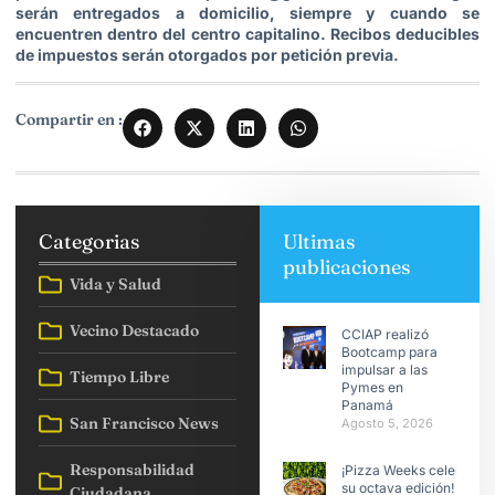
serán entregados a domicilio, siempre y cuando se
encuentren dentro del centro capitalino. Recibos deducibles
de impuestos serán otorgados por petición previa.
Compartir en :
Categorias
Ultimas
publicaciones
Vida y Salud
Vecino Destacado
CCIAP realizó
Bootcamp para
impulsar a las
Tiempo Libre
Pymes en
Panamá
San Francisco News
Agosto 5, 2026
Responsabilidad
¡Pizza Weeks celebra
su octava edición!
Ciudadana