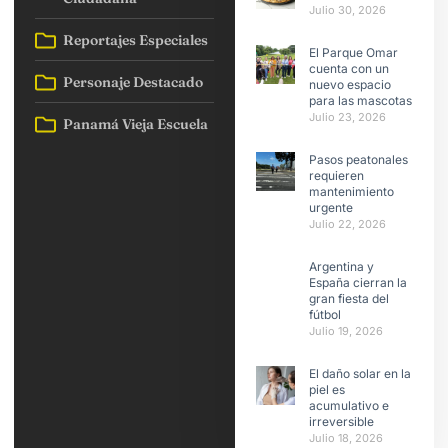
Julio 30, 2026
Reportajes Especiales
El Parque Omar
cuenta con un
Personaje Destacado
nuevo espacio
para las mascotas
Julio 23, 2026
Panamá Vieja Escuela
Pasos peatonales
requieren
mantenimiento
urgente
Julio 22, 2026
Argentina y
España cierran la
gran fiesta del
fútbol
Julio 19, 2026
El daño solar en la
piel es
acumulativo e
irreversible
Julio 18, 2026