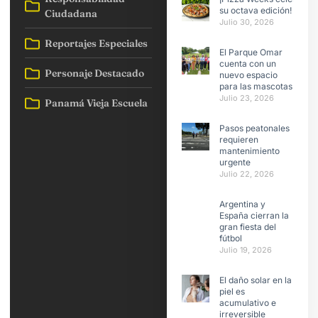
su octava edición!
Ciudadana
Julio 30, 2026
Reportajes Especiales
El Parque Omar
cuenta con un
Personaje Destacado
nuevo espacio
para las mascotas
Julio 23, 2026
Panamá Vieja Escuela
Pasos peatonales
requieren
mantenimiento
urgente
Julio 22, 2026
Argentina y
España cierran la
gran fiesta del
fútbol
Julio 19, 2026
El daño solar en la
piel es
acumulativo e
irreversible