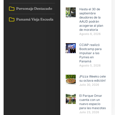
Personaje Destacado
Hasta el 30 de
septiembre
deudores de la
Panamá Vieja Escuela
AAUD podrán
acogerse al plan
de moratoria
Agosto 6, 2026
CCIAP realizó
Bootcamp para
impulsar a las
Pymes en
Panamá
Agosto 5, 2026
¡Pizza Weeks celebra
su octava edición!
Julio 30, 2026
El Parque Omar
cuenta con un
nuevo espacio
para las mascotas
Julio 23, 2026