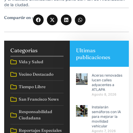
de la ciudad.
Compartir en :
Categorias
Ultimas
publicaciones
Vida y Salud
Vecino Destacado
Aceras renovadas
lucen calles
adyacentes a
Tiempo Libre
ATLAPA
Agosto 8, 2026
San Francisco News
Instalarán
Responsabilidad
semáforos con IA
para mejorar la
Ciudadana
movilidad
vehicular
Reportajes Especiales
Agosto 7, 2026