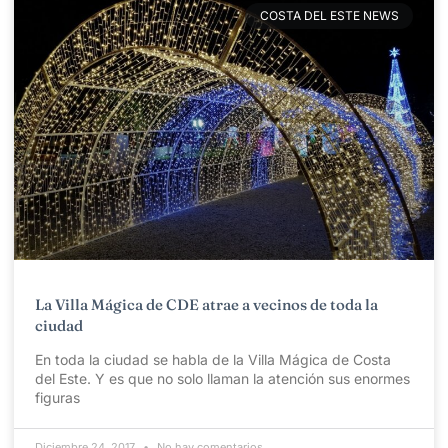
COSTA DEL ESTE NEWS
La Villa Mágica de CDE atrae a vecinos de toda la
ciudad
En toda la ciudad se habla de la Villa Mágica de Costa
del Este. Y es que no solo llaman la atención sus enormes
figuras
Diciembre 24, 2017
No hay comentarios