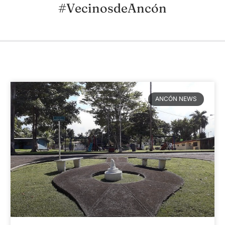
#VecinosdeAncón
ANCÓN NEWS