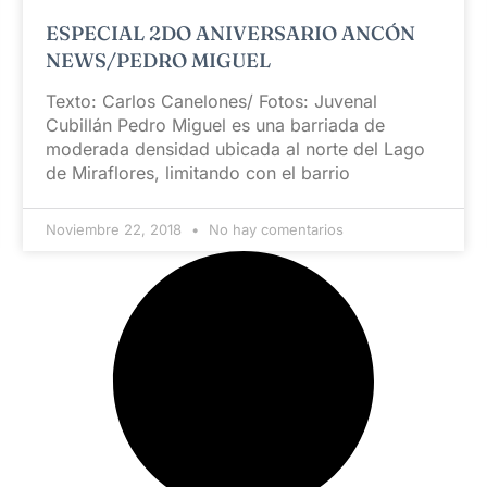
ESPECIAL 2DO ANIVERSARIO ANCÓN
NEWS/PEDRO MIGUEL
Texto: Carlos Canelones/ Fotos: Juvenal
Cubillán Pedro Miguel es una barriada de
moderada densidad ubicada al norte del Lago
de Miraflores, limitando con el barrio
Noviembre 22, 2018
No hay comentarios