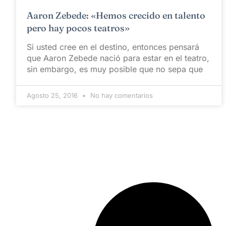
Aaron Zebede: «Hemos crecido en talento
pero hay pocos teatros»
Si usted cree en el destino, entonces pensará
que Aaron Zebede nació para estar en el teatro,
sin embargo, es muy posible que no sepa que
Agosto 25, 2016
No hay comentarios