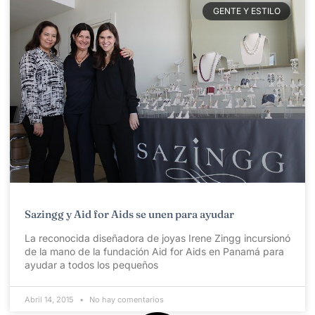
GENTE Y ESTILO
Sazingg y Aid for Aids se unen para ayudar
La reconocida diseñadora de joyas Irene Zingg incursionó
de la mano de la fundación Aid for Aids en Panamá para
ayudar a todos los pequeños
Abril 14, 2015
No hay comentarios