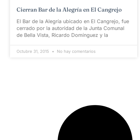
Cierran Bar de la Alegría en El Cangrejo
El Bar de la Alegría ubicado en El Cangrejo, fue
cerrado por la autoridad de la Junta Comunal
de Bella Vista, Ricardo Domínguez y la
Octubre 31, 2015
No hay comentarios